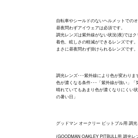
自転車やシールドのないヘルメットでのオ
昼夜問わずアイウェアは必須です。
調光レンズは紫外線がない状況(夜)では
着色、眩しさの軽減ができるレンズです。
まさに昼夜問わず掛けられるレンズです。
調光レンズ･･･紫外線により色が変わりま
色が濃くなる条件･･･「紫外線が強い」「
晴れていてもあまり色が濃くなりにくい状
の暑い日」
グッドマン オークリー ピットブル用 調
(GOODMAN OAKLEY PITBULL用 調光レ