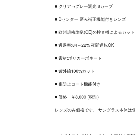
■ クリア→グレー調光 8カーブ
■ Dセンター 歪み補正機能付きレンズ
■ 欧州規格準拠(CE)の検査機によるカッ
■ 透過率:84～22% 夜間運転OK
■ 素材:ポリカーボネート
■ 紫外線100%カット
■ 傷防止コート機能付き
■ 価格：￥8,000 (税別)
レンズのみ価格です。 サングラス本体は