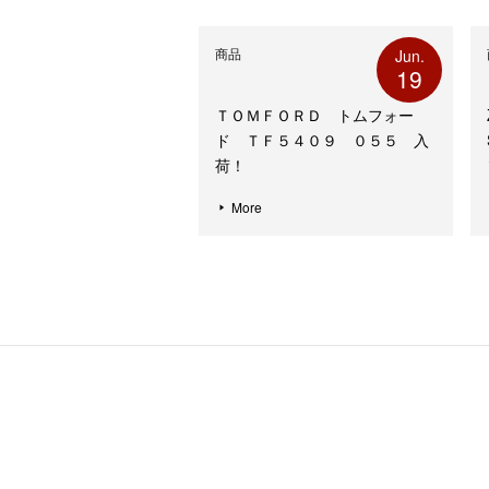
開
き
ま
す)
商品
Jun.
19
ＴＯＭＦＯＲＤ トムフォー
ド ＴＦ５４０９ ０５５ 入
荷！
More