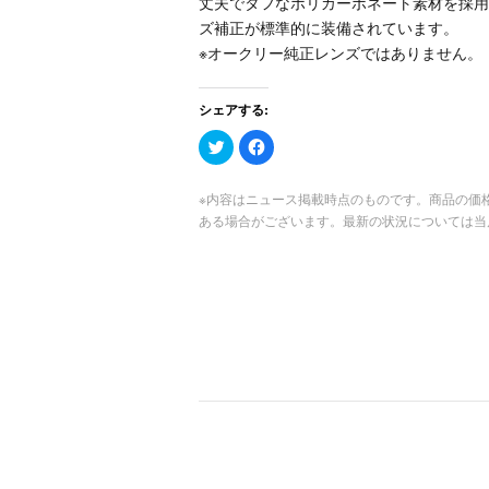
丈夫でタフなポリカーボネート素材を採用し
ズ補正が標準的に装備されています。
※オークリー純正レンズではありません。
シェアする:
ク
Facebook
リ
で
ッ
共
ク
有
し
す
※内容はニュース掲載時点のものです。商品の価
て
る
ある場合がございます。最新の状況については当
Twitter
に
で
は
共
ク
有
リ
(新
ッ
し
ク
い
し
ウ
て
ィ
く
ン
だ
ド
さ
ウ
い
で
(新
開
し
き
い
ま
ウ
す)
ィ
ン
ド
ウ
で