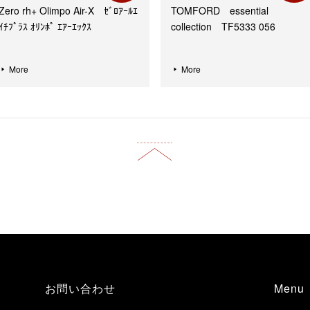
Zero rh+ Olimpo Air-X ｾﾞﾛｱｰﾙｴ
TOMFORD essential
ｲﾁﾌﾟﾗｽ ｵﾘﾝﾎﾟ ｴｱｰｴｯｸｽ
collection TF5333 056
More
More
お問い合わせ
Menu