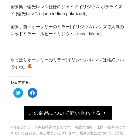
画像奥：偏光レンズ仕様のジェイドイリジウム ポラライズ
ド (偏光レンズ) (jade iridium polarized)、
画像手前：オークリーのミラー(イリジウム)レンズで人気の
レッドミラー、ルビーイリジウム (ruby iridium)。
やっぱりオークリーのミラー(イリジウム)レンズは格好いい
ですね。
シェアする:
ク
Facebook
リ
で
ッ
共
ク
有
し
す
て
る
この商品について問い合わせる
Twitter
に
で
は
共
ク
有
リ
※内容はニュース掲載時点のものです。商品の価格・仕様・在庫等につ
(新
ッ
し
ク
きましては変更がある場合がございます。最新の状況については当店
い
し