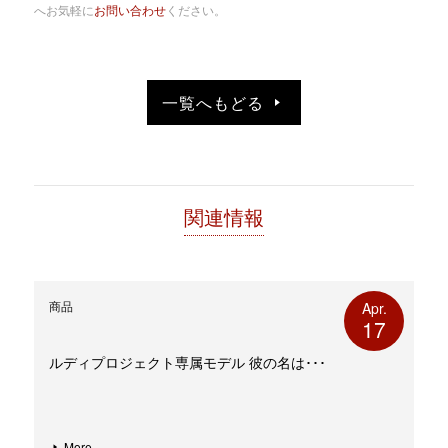
へお気軽に
お問い合わせ
ください。
ウ
て
ィ
く
ン
だ
ド
さ
ウ
い
で
(新
開
し
き
い
一覧へもどる
ま
ウ
す)
ィ
ン
ド
ウ
で
開
き
ま
す)
関連情報
商品
Apr.
17
ルディプロジェクト専属モデル 彼の名は･･･
More