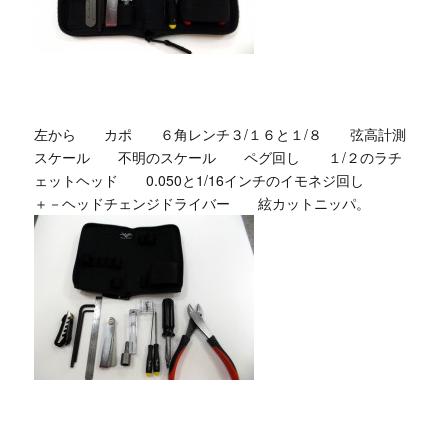
左から カポ ６角レンチ３/１６と１/８ 弦高計測
スケール 不明のスケール ペグ回し １/２のラチ
ェットヘッド 0.050と1/16インチのイモネジ回し
＋－ヘッドチェンジドライバー 絃カットニッパ。