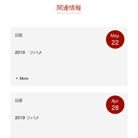
ウ
い
で
(新
関連情報
開
し
き
い
ま
ウ
す)
ィ
ン
ド
ウ
話題
May.
で
22
開
き
ま
す)
2019 ツバメ
More
話題
Apr.
28
2019 ツバメ