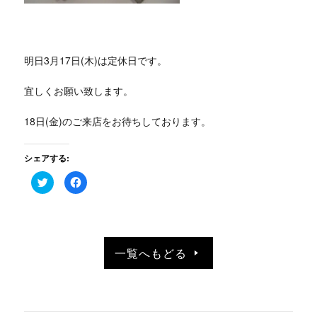
明日3月17日(木)は定休日です。
宜しくお願い致します。
18日(金)のご来店をお待ちしております。
シェアする:
ク
Facebook
リ
で
ッ
共
ク
有
し
す
て
る
Twitter
に
で
は
共
ク
一覧へもどる
有
リ
(新
ッ
し
ク
い
し
ウ
て
ィ
く
ン
だ
ド
さ