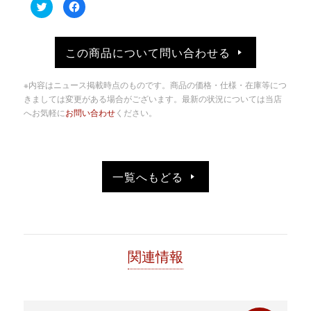
ク
Facebook
リ
で
ッ
共
ク
有
し
す
て
る
この商品について問い合わせる
Twitter
に
で
は
共
ク
有
リ
※内容はニュース掲載時点のものです。商品の価格・仕様・在庫等につ
(新
ッ
し
ク
きましては変更がある場合がございます。最新の状況については当店
い
し
へお気軽に
お問い合わせ
ください。
ウ
て
ィ
く
ン
だ
ド
さ
ウ
い
で
(新
開
し
き
い
一覧へもどる
ま
ウ
す)
ィ
ン
ド
ウ
で
開
き
ま
す)
関連情報