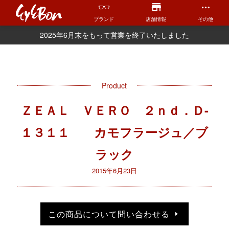
ブランド
店舗情報
その他
2025年6月末をもって営業を終了いたしました
Product
ＺＥＡＬ ＶＥＲＯ ２ｎｄ．Ｄ-
１３１１ カモフラージュ／ブ
ラック
2015年6月23日
この商品について問い合わせる