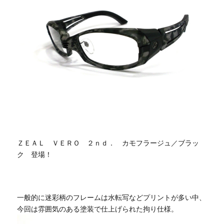
ＺＥＡＬ ＶＥＲＯ ２ｎｄ． カモフラージュ／ブラッ
ク 登場！
一般的に迷彩柄のフレームは水転写などプリントが多い中、
今回は雰囲気のある塗装で仕上げられた拘り仕様。