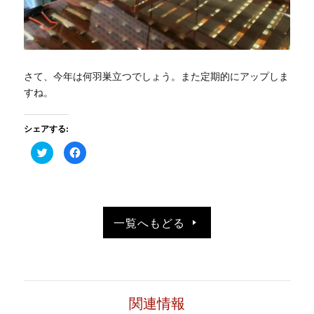
さて、今年は何羽巣立つでしょう。また定期的にアップしま
すね。
シェアする:
ク
Facebook
リ
で
ッ
共
ク
有
し
す
て
る
Twitter
に
で
は
共
ク
一覧へもどる
有
リ
(新
ッ
し
ク
い
し
ウ
て
ィ
く
ン
だ
ド
さ
ウ
い
で
(新
関連情報
開
し