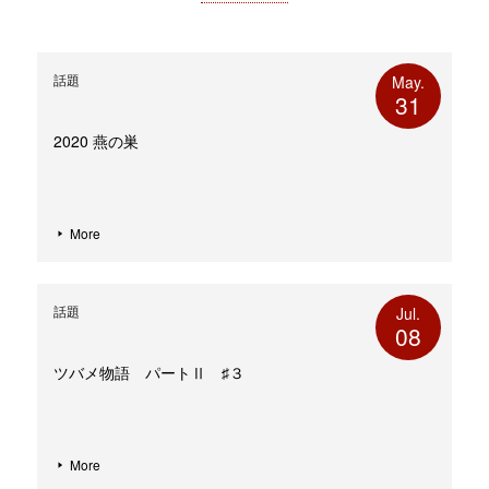
き
い
ま
ウ
す)
ィ
ン
ド
ウ
話題
May.
で
31
開
き
ま
す)
2020 燕の巣
More
話題
Jul.
08
ツバメ物語 パートⅡ ♯３
More