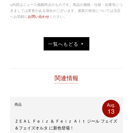
有
リ
※内容はニュース掲載時点のものです。商品の価格・仕様・在庫等につ
(新
ッ
し
ク
きましては変更がある場合がございます。最新の状況については当店
い
し
へお気軽に
お問い合わせ
ください。
ウ
て
ィ
く
ン
だ
ド
さ
ウ
い
で
(新
開
し
き
い
一覧へもどる
ま
ウ
す)
ィ
ン
ド
ウ
で
開
き
ま
す)
関連情報
商品
Aug.
13
ＺＥＡＬ Ｆｅｉｚ ＆ Ｆｅｉｚ Ａｌｔ ジール フェイズ
＆フェイズオルタ に新色登場！