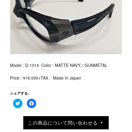
Model : D-1314 Color : MATTE NAVY／GUNMETAL
Price : ¥16.000+TAX Made In Japan
シェアする:
ク
Facebook
リ
で
ッ
共
ク
有
し
す
て
る
この商品について問い合わせる
Twitter
に
で
は
共
ク