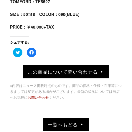
TOMFORD：TF5527
SIZE：50□18 COLOR：090(BLUE)
PRICE：￥48.000+TAX
シェアする:
ク
Facebook
リ
で
ッ
共
ク
有
し
す
て
る
この商品について問い合わせる
Twitter
に
で
は
共
ク
有
リ
※内容はニュース掲載時点のものです。商品の価格・仕様・在庫等につ
(新
ッ
し
ク
きましては変更がある場合がございます。最新の状況については当店
い
し
へお気軽に
お問い合わせ
ください。
ウ
て
ィ
く
ン
だ
ド
さ
ウ
い
で
(新
開
し
き
い
一覧へもどる
ま
ウ
す)
ィ