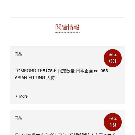
ン
ド
ウ
で
開
き
ま
す)
関連情報
商品
Sep.
03
TOMFORD TF5178-F 限定数量 日本企画 col.055
ASIAN FITTING 入荷！
More
商品
Feb.
19
ロングセラー シングルマン TOMFORD トムフォード