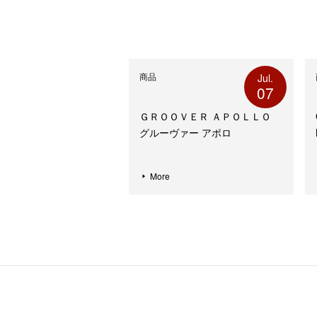
す)
ィ
ン
ド
ウ
で
開
き
ま
す)
商品
Jul.
07
ＧＲＯＯＶＥＲ ＡＰＯＬＬＯ
グルーヴァー アポロ
More