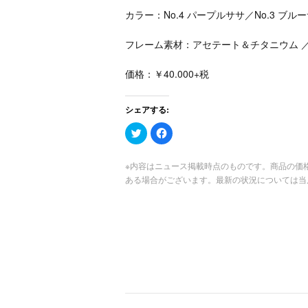
カラー：No.4 パープルササ／No.3 ブル
フレーム素材：アセテート＆チタニウム 
価格：￥40.000+税
シェアする:
ク
Facebook
リ
で
ッ
共
ク
有
し
す
※内容はニュース掲載時点のものです。商品の価
て
る
ある場合がございます。最新の状況については当
Twitter
に
で
は
共
ク
有
リ
(新
ッ
し
ク
い
し
ウ
て
ィ
く
ン
だ
ド
さ
ウ
い
で
(新
開
し
き
い
ま
ウ