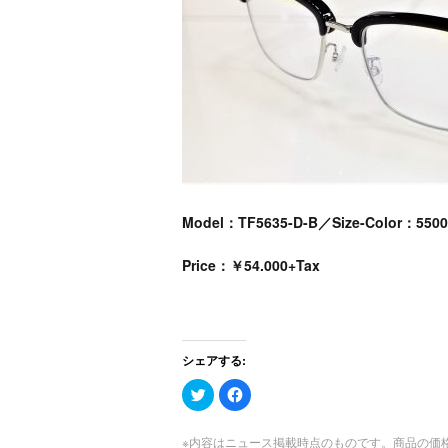
Model：TF5635-D-B／Size-Color：5500
Price：￥54.000+Tax
シェアする:
ク
Facebook
リ
で
ッ
共
ク
有
し
す
※内容はニュース掲載時点のものです。商品の価