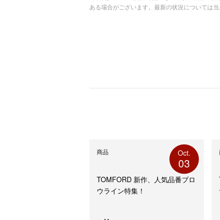
て
る
ある場合がございます。最新の状況については当
Twitter
に
で
は
共
ク
有
リ
(新
ッ
し
ク
い
し
ウ
て
ィ
く
ン
だ
ド
さ
ウ
い
で
(新
開
し
き
い
ま
ウ
す)
ィ
ン
ド
ウ
で
開
き
ま
す)
商品
Oct.
03
TOMFORD 新作、人気品番ブロ
ウライン特集！