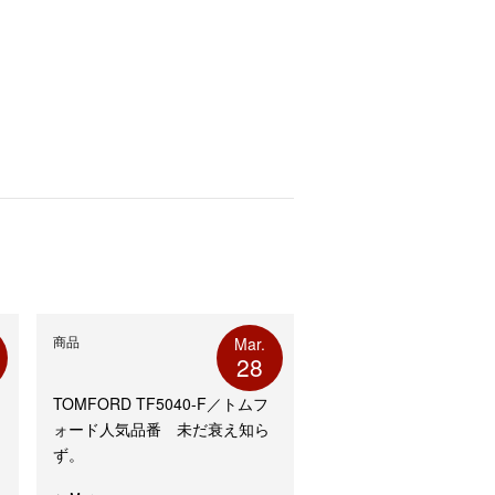
商品
Mar.
28
TOMFORD TF5040-F／トムフ
ォード人気品番 未だ衰え知ら
ず。