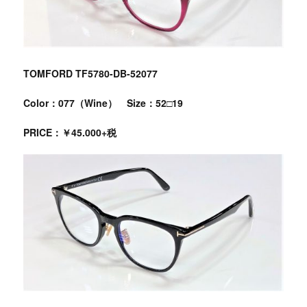
TOMFORD TF5780-DB-52077
Color：077（Wine） Size：52□19
PRICE：￥45.000+税