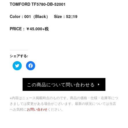
TOMFORD TF5780-DB-52001
Color：001（Black） Size：52□19
PRICE：￥45.000+税
シェアする:
ク
Facebook
リ
で
ッ
共
ク
有
し
す
て
る
この商品について問い合わせる
Twitter
に
で
は
共
ク
有
リ
※内容はニュース掲載時点のものです。商品の価格・仕様・在庫等につ
(新
ッ
し
ク
きましては変更がある場合がございます。最新の状況については当店
い
し
へお気軽に
お問い合わせ
ください。
ウ
て
ィ
く
ン
だ
ド
さ
ウ
い
で
(新