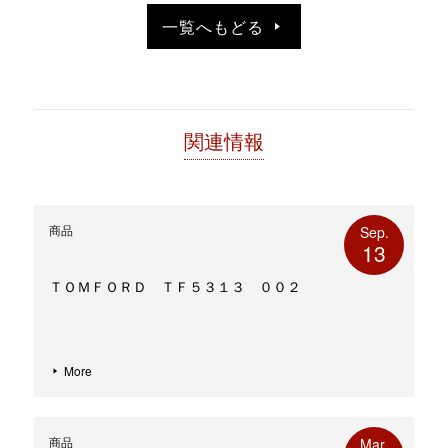
開
し
き
い
一覧へもどる
ま
ウ
す)
ィ
ン
ド
ウ
で
開
き
ま
す)
関連情報
商品
Sep.
13
ＴＯＭＦＯＲＤ ＴＦ５３１３ ００２
More
商品
Mar.