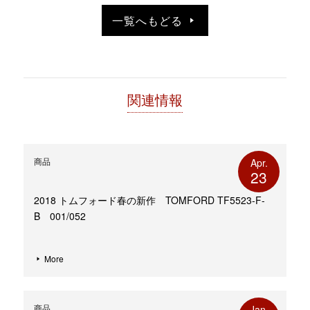
開
し
き
い
一覧へもどる
ま
ウ
す)
ィ
ン
ド
ウ
で
開
き
ま
す)
関連情報
商品
Apr.
23
2018 トムフォード春の新作 TOMFORD TF5523-F-
B 001/052
More
商品
Jan.