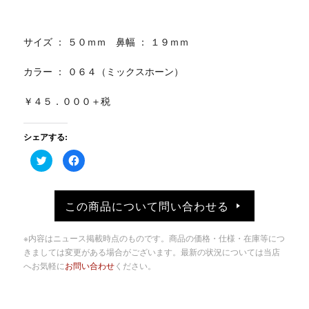
サイズ ： ５０ｍｍ 鼻幅 ： １９ｍｍ
カラー ： ０６４（ミックスホーン）
￥４５．０００＋税
シェアする:
ク
Facebook
リ
で
ッ
共
ク
有
し
す
て
る
この商品について問い合わせる
Twitter
に
で
は
共
ク
有
リ
※内容はニュース掲載時点のものです。商品の価格・仕様・在庫等につ
(新
ッ
し
ク
きましては変更がある場合がございます。最新の状況については当店
い
し
へお気軽に
お問い合わせ
ください。
ウ
て
ィ
く
ン
だ
ド
さ
ウ
い
で
(新