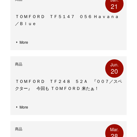
21
ＴＯＭＦＯＲＤ ＴＦ５１４７ ０５６ Ｈａｖａｎａ
／Ｂｌｕｅ
More
商品
Jun.
20
ＴＯＭＦＯＲＤ ＴＦ２４８ ５２Ａ 『００７／スペ
クター』 今回も ＴＯＭＦＯＲＤ 来たぁ！
More
商品
Mar.
28