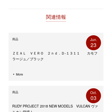
ウ
で
開
き
ま
す)
関連情報
商品
Jun.
23
ＺＥＡＬ ＶＥＲＯ ２ｎｄ．Ｄ-１３１１ カモフ
ラージュ／ブラック
More
商品
Oct.
03
RUDY PROJECT 2018 NEW MODELS VULCAN ヴァ
ルカン登場！