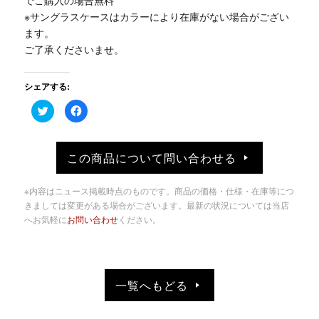
※サングラスケースはカラーにより在庫がない場合がござい
ます。
ご了承くださいませ。
シェアする:
ク
Facebook
リ
で
ッ
共
ク
有
し
す
て
る
この商品について問い合わせる
Twitter
に
で
は
共
ク
有
リ
※内容はニュース掲載時点のものです。商品の価格・仕様・在庫等につ
(新
ッ
し
ク
きましては変更がある場合がございます。最新の状況については当店
い
し
へお気軽に
お問い合わせ
ください。
ウ
て
ィ
く
ン
だ
ド
さ
ウ
い
で
(新
開
し
き
い
一覧へもどる
ま
ウ
す)
ィ
ン
ド