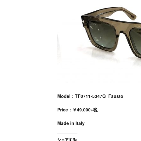
Model：TF0711-5347Q Fausto
Price：￥49.000+税
Made in Italy
シェアする: