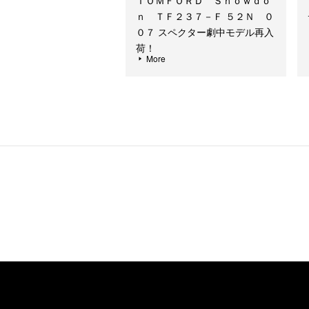
ＴＯＭＦＯＲＤ Ｓｎｏｗｄｏ
ｎ ＴＦ２３７－Ｆ ５２Ｎ ０
０７ スペクター劇中モデル再入
荷！
More