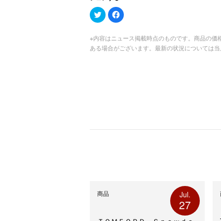
ク
Facebook
リ
で
ッ
共
ク
有
し
す
※内容はニュース掲載時点のものです。商品の価
て
る
ある場合がございます。最新の状況については当
Twitter
に
で
は
共
ク
有
リ
(新
ッ
し
ク
い
し
ウ
て
ィ
く
ン
だ
ド
さ
ウ
い
で
(新
開
し
き
い
ま
ウ
す)
ィ
ン
ド
ウ
で
開
き
ま
す)
商品
Jul.
27