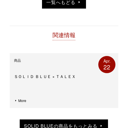
一覧へもどる
ま
ウ
す)
ィ
ン
ド
ウ
で
開
き
ま
す)
関連情報
商品
Apr.
22
ＳＯＬＩＤ ＢＬＵＥ × ＴＡＬＥＸ
More
SOLID BLUEの商品をもっとみる