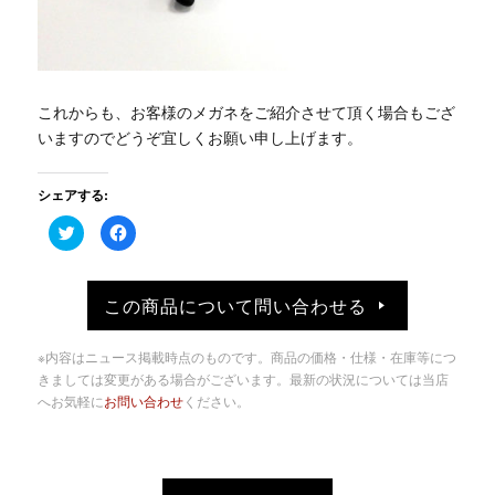
これからも、お客様のメガネをご紹介させて頂く場合もござ
いますのでどうぞ宜しくお願い申し上げます。
シェアする:
ク
Facebook
リ
で
ッ
共
ク
有
し
す
て
る
この商品について問い合わせる
Twitter
に
で
は
共
ク
有
リ
※内容はニュース掲載時点のものです。商品の価格・仕様・在庫等につ
(新
ッ
し
ク
きましては変更がある場合がございます。最新の状況については当店
い
し
へお気軽に
お問い合わせ
ください。
ウ
て
ィ
く
ン
だ
ド
さ
ウ
い
で
(新
開
し
き
い