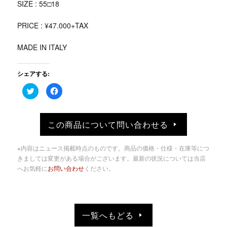
SIZE : 55□18
PRICE : ¥47.000+TAX
MADE IN ITALY
シェアする:
ク
Facebook
リ
で
ッ
共
ク
有
し
す
て
る
この商品について問い合わせる
Twitter
に
で
は
共
ク
有
リ
※内容はニュース掲載時点のものです。商品の価格・仕様・在庫等につ
(新
ッ
し
ク
きましては変更がある場合がございます。最新の状況については当店
い
し
へお気軽に
お問い合わせ
ください。
ウ
て
ィ
く
ン
だ
ド
さ
ウ
い
で
(新
開
し
き
い
一覧へもどる
ま
ウ
す)
ィ