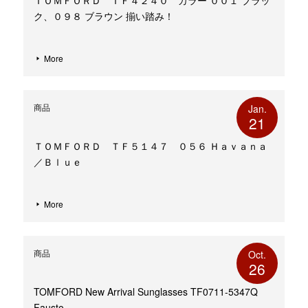
ＴＯＭＦＯＲＤ ＴＦ４２４０ カラー ００１ ブラッ
ク、０９８ ブラウン 揃い踏み！
More
商品
Jan.
21
ＴＯＭＦＯＲＤ ＴＦ５１４７ ０５６ Ｈａｖａｎａ
／Ｂｌｕｅ
More
商品
Oct.
26
TOMFORD New Arrival Sunglasses TF0711-5347Q
Fausto