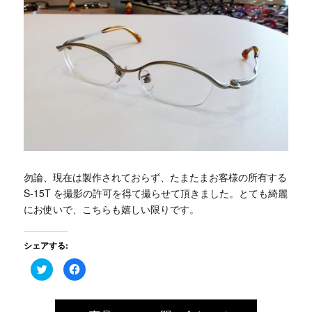
勿論、現在は製作されておらず、たまたまお客様の所有する
S-15T を撮影の許可を得て撮らせて頂きました。とても綺麗
にお使いで、こちらも嬉しい限りです。
シェアする:
ク
Facebook
リ
で
ッ
共
ク
有
し
す
て
る