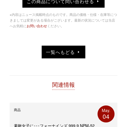
この商品について問い合わせる
Twitter
に
で
は
共
ク
有
リ
※内容はニュース掲載時点のものです。商品の価格・仕様・在庫等につ
(新
ッ
し
ク
きましては変更がある場合がございます。最新の状況については当店
い
し
へお気軽に
お問い合わせ
ください。
ウ
て
ィ
く
ン
だ
ド
さ
ウ
い
で
(新
開
し
き
い
一覧へもどる
ま
ウ
す)
ィ
ン
ド
ウ
で
開
き
ま
す)
関連情報
商品
May.
04
素敵女子に･･･フォーナインズ 999,9 NPM-52