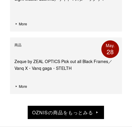
More
商品
May.
28
Zeque by ZEAL OPTICS Pick out all Black Frames／
Vanq X・Vanq gaga・STELTH
More
OZNISの商品をもっとみる