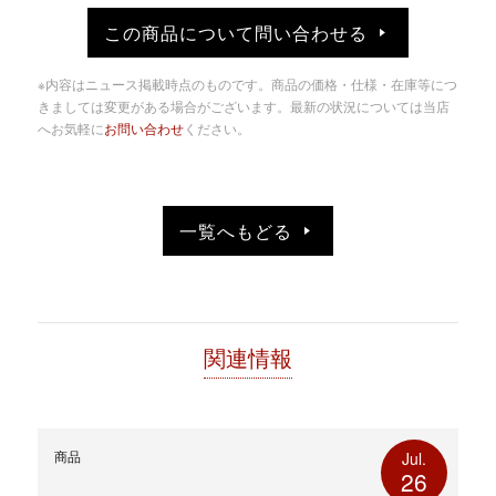
し
す
て
る
この商品について問い合わせる
Twitter
に
で
は
共
ク
有
リ
※内容はニュース掲載時点のものです。商品の価格・仕様・在庫等につ
(新
ッ
し
ク
きましては変更がある場合がございます。最新の状況については当店
い
し
へお気軽に
お問い合わせ
ください。
ウ
て
ィ
く
ン
だ
ド
さ
ウ
い
で
(新
開
し
き
い
一覧へもどる
ま
ウ
す)
ィ
ン
ド
ウ
で
開
き
ま
す)
関連情報
商品
Jul.
26