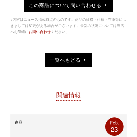
て
る
この商品について問い合わせる
Twitter
に
で
は
共
ク
有
リ
※内容はニュース掲載時点のものです。商品の価格・仕様・在庫等につ
(新
ッ
し
ク
きましては変更がある場合がございます。最新の状況については当店
い
し
へお気軽に
お問い合わせ
ください。
ウ
て
ィ
く
ン
だ
ド
さ
ウ
い
で
(新
開
し
き
い
一覧へもどる
ま
ウ
す)
ィ
ン
ド
ウ
で
開
き
ま
す)
関連情報
商品
Feb.
23