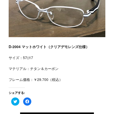
D-2004 マットホワイト（クリアデモレンズ仕様）
サイズ：57□17
マテリアル：チタン＆カーボン
フレーム価格：￥29.700（税込）
シェアする:
ク
Facebook
リ
で
ッ
共
ク
有
し
す