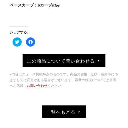
ベースカーブ：6カーブのみ
シェアする:
ク
Facebook
リ
で
ッ
共
ク
有
し
す
て
る
この商品について問い合わせる
Twitter
に
で
は
共
ク
有
リ
※内容はニュース掲載時点のものです。商品の価格・仕様・在庫等につ
(新
ッ
し
ク
きましては変更がある場合がございます。最新の状況については当店
い
し
へお気軽に
お問い合わせ
ください。
ウ
て
ィ
く
ン
だ
ド
さ
ウ
い
で
(新
開
し
き
い
一覧へもどる
ま
ウ
す)
ィ
ン
ド
ウ