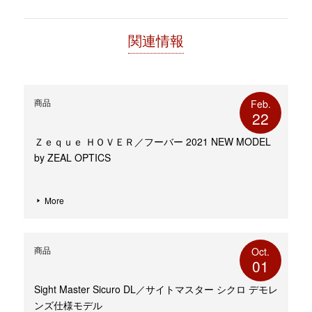
で
開
き
ま
す)
関連情報
商品
Feb.
22
Ｚｅｑｕｅ ＨＯＶＥＲ／フーバー 2021 NEW MODEL
by ZEAL OPTICS
More
商品
Oct.
01
Sight Master Sicuro DL／サイトマスター シクロ デモレ
ンズ仕様モデル