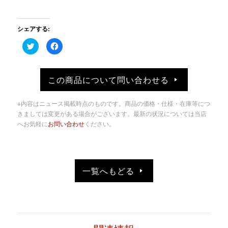
シェアする:
ク
Facebook
リ
で
ッ
共
ク
有
し
す
て
る
この商品について問い合わせる
Twitter
に
で
は
共
ク
有
リ
※内容はニュース掲載時点のものです。商品の価格・仕様・在庫等につ
(新
ッ
し
ク
きましては変更がある場合がございます。最新の状況については当店
い
し
へお気軽に
お問い合わせ
ください。
ウ
て
ィ
く
ン
だ
ド
さ
ウ
い
で
(新
開
し
き
い
一覧へもどる
ま
ウ
す)
ィ
ン
ド
ウ
で
開
き
ま
す)